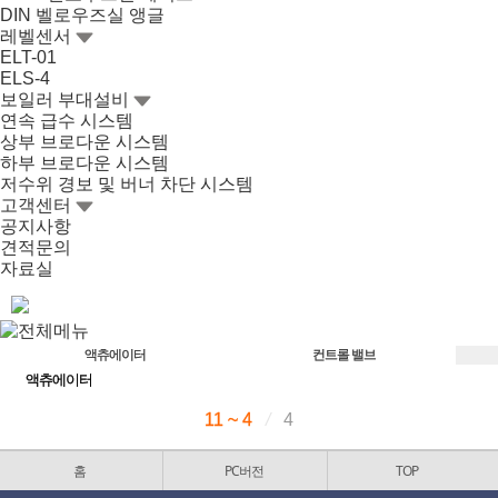
DIN 벨로우즈실 앵글
레벨센서
ELT-01
ELS-4
보일러 부대설비
연속 급수 시스템
상부 브로다운 시스템
하부 브로다운 시스템
저수위 경보 및 버너 차단 시스템
고객센터
공지사항
견적문의
자료실
액츄에이터
컨트롤 밸브
액츄에이터
11 ~ 4
/
4
홈
PC버전
TOP